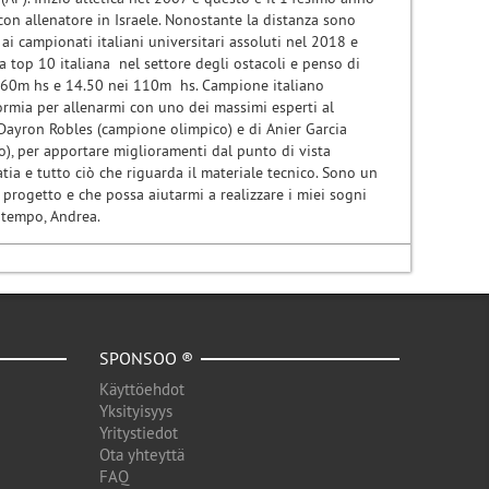
on allenatore in Israele. Nonostante la distanza sono
ai campionati italiani universitari assoluti nel 2018 e
a top 10 italiana nel settore degli ostacoli e penso di
i 60m hs e 14.50 nei 110m hs. Campione italiano
ormia per allenarmi con uno dei massimi esperti al
 Dayron Robles (campione olimpico) e di Anier Garcia
), per apportare miglioramenti dal punto di vista
tia e tutto ciò che riguarda il materiale tecnico. Sono un
progetto e che possa aiutarmi a realizzare i miei sogni
 tempo, Andrea.
SPONSOO ®
Käyttöehdot
Yksityisyys
Yritystiedot
Ota yhteyttä
FAQ