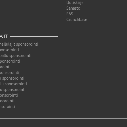
Uutiskirje
Sanasto
F6S
Crunchbase
AJIT
eilulajit sponsorointi
ponsorointi
pallo sponsorointi
sponsorointi
rointi
ponsorointi
u sponsorointi
lu sponsorointi
u sponsorointi
onsorointi
sorointi
nsorointi