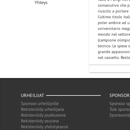
Yhteys
consecutivo che p
riuscito a portare
l'ultimo titolo it
poter ambire ad u
universitario mag
mondo nel settore
(campione olimpic
tecnico. Le spese 
grande appassiona
nel cassetto. Rest
URHEILIJAT
SPONSOR
Sponsoo urheilijoille
Sponsoo sp
Rekisteröidy urheilijana
Tule sponso
Rekisteröidy joukkueena
Sponsorei
Rekisteröidy seurana
Rekisteröidy yhdistyksenä