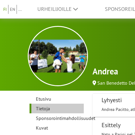
URHEILIJOILLE
SPONSOREI
FI
EN
...
Andrea
San Benedetto Del
Etusivu
Lyhyesti
Tietoja
Andrea Pacitto, a
Sponsorointimahdollisuudet
Esittely
Kuvat
Nato a Parigi nel