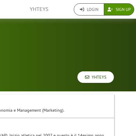
YHTEYS
LOGIN
SIGN UP
YHTEYS
Economia e Management (Marketing).
AP). Inizio atletica nel 2007 e questo è il 14esimo anno