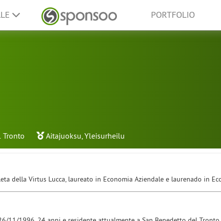
LLE
PORTFOLIO
 Tronto
Aitajuoksu
,
Yleisurheilu
tleta della Virtus Lucca, laureato in Economia Aziendale e laurenado in 
 26/11/1996, 24 anni e residente attualmente a San Benedetto del Tronto (