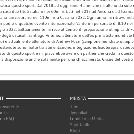
ratico questo sport. Dal 2018 ad oggi sono 4 anni che mi alleno da solo c
 a casa due titoli italiani nei 60m hs U23 nel 2017 ad Ancona e ad Isernia 
aliano univestirario nei 110m hs a Cassino 2022. Ogni anno mi ritrovo nell
n podio o qualche evento internazionale. Vanto un personale di 8.10 ne
gio 2022. Saltuariamente mi reco al Centro di preparazione olimpica di F
 degli ostacoli, Santiago Antunez, allenatore dell'ex primatista mondiale
o) e attualmente allenatore di Andrew Pozzi (campione mondiale olimpico
sostenute sono molte tra alimentazione, integrazione, fisioterapia, osteopa
to di questo sport e mi piacerebbe avere un partner che creda in questo 
o a disposizione anche solamente per una chiacchierata. Grazie del vostro
IT
MEISTÄ
onsoreille
Tiimi
riksi
Työpaikat
den FAQ
Lehdistö ja Media
Sijoittajille
Blogi