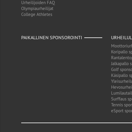
Urheilijoiden FAQ
Olympiaurheilijat
College Athletes
PAIKALLINEN SPONSOROINTI
URHEILUL
Moottoriurh
Koripallo s
Rantalento
Jalkapallo 
Golf sponso
Käsipallo s
Yleisurheil
Hevosurhei
Lumilautail
Surffaus sp
Tennis spon
eSport spo