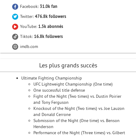
Facebook:
31.0k fan
Twitter:
476.8k followers
YouTube:
1.5k abonnés
Tiktok:
16.8k followers
imdb.com
Les plus grands succès
Ultimate Fighting Championship
UFC Lightweight Championship (One time)
One successful title defense
Fight of the Night (Two times) vs. Dustin Poirier
and Tony Ferguson
Knockout of the Night (Two times) vs. Joe Lauzon
and Donald Cerrone
Submission of the Night (One time) vs. Benson
Henderson
Performance of the Night (Three times) vs. Gilbert