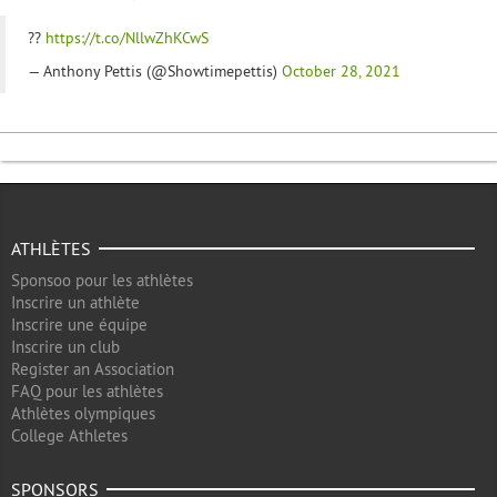
??
https://t.co/NllwZhKCwS
— Anthony Pettis (@Showtimepettis)
October 28, 2021
ATHLÈTES
Sponsoo pour les athlètes
Inscrire un athlète
Inscrire une équipe
Inscrire un club
Register an Association
FAQ pour les athlètes
Athlètes olympiques
College Athletes
SPONSORS