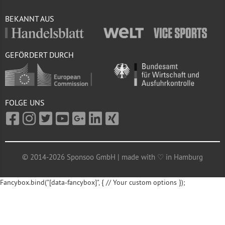
BEKANNT AUS
GEFÖRDERT DURCH
FOLGE UNS
© 2014-2026 Sponsoo GmbH | made with ♡ in Hamburg
Fancybox.bind("[data-fancybox]", { // Your custom options });