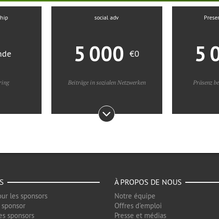
ship
social adv
Prese
5 000
5 
nde
€0
ring
Beiträge in sozialen Netzwerken
Präsenz be
S
À PROPOS DE NOUS
ur les sponsors
Notre équipe
 sponsor
Offres d'emploi
es sponsors
Presse et médias