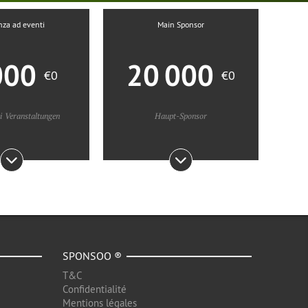
nza ad eventi
Main Sponsor
000
20 000
€0
€0
i Veranstaltungen
Haupt-Sponsor
SPONSOO ®
T&C
Confidentialité
Mentions légales