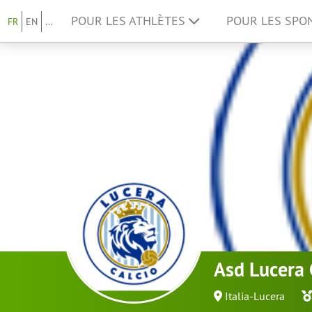
POUR LES ATHLÈTES
POUR LES SP
FR
EN
...
Asd Lucera 
Italia-Lucera