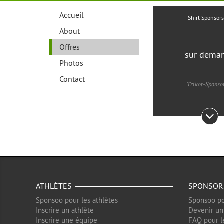
Accueil
Shirt Sponsor
About
Offres
sur dema
Photos
Contact
Trikot-Sponso
ATHLÈTES
SPONSOR
Sponsoo pour les athlètes
Sponsoo po
Inscrire un athlète
Devenir un
Inscrire une équipe
FAQ pour l