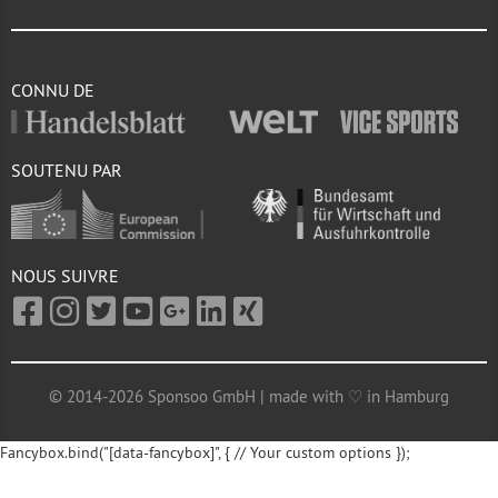
CONNU DE
SOUTENU PAR
NOUS SUIVRE
© 2014-2026 Sponsoo GmbH | made with ♡ in Hamburg
Fancybox.bind("[data-fancybox]", { // Your custom options });