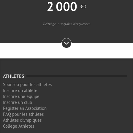
2 000
€0
Beiträge in sozialen Netzwerken
ATHLÈTES
Sponsoo pour les athlètes
Inscrire un athlète
Inscrire une équipe
Inscrire un club
Register an Association
FAQ pour les athlètes
Athlètes olympiques
College Athletes