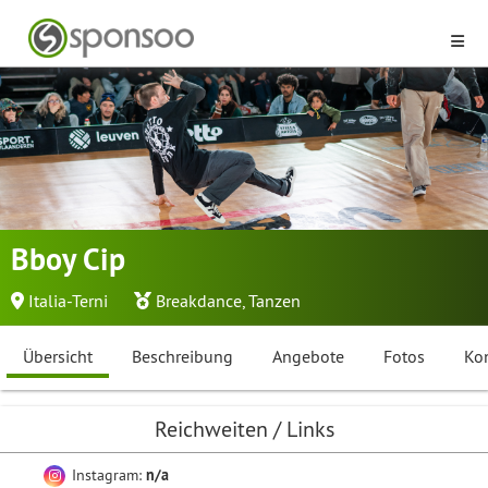
Bboy Cip
Italia-Terni
Breakdance
,
Tanzen
Übersicht
Beschreibung
Angebote
Fotos
Ko
Reichweiten / Links
Instagram:
n/a