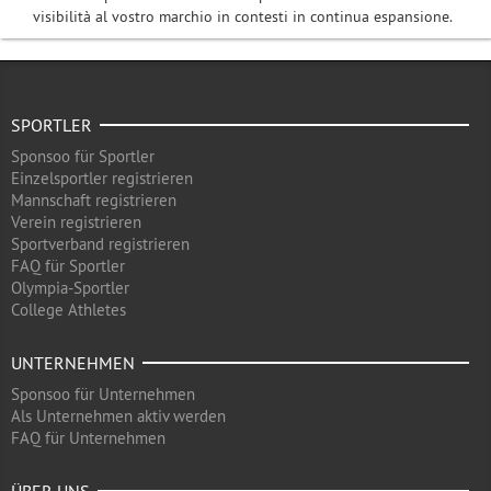
visibilità al vostro marchio in contesti in continua espansione.
SPORTLER
Sponsoo für Sportler
Einzelsportler registrieren
Mannschaft registrieren
Verein registrieren
Sportverband registrieren
FAQ für Sportler
Olympia-Sportler
College Athletes
UNTERNEHMEN
Sponsoo für Unternehmen
Als Unternehmen aktiv werden
FAQ für Unternehmen