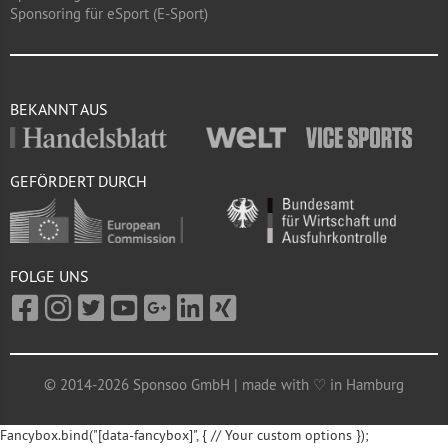
Sponsoring für eSport (E-Sport)
BEKANNT AUS
GEFÖRDERT DURCH
FOLGE UNS
© 2014-2026 Sponsoo GmbH | made with ♡ in Hamburg
Fancybox.bind("[data-fancybox]", { // Your custom options });