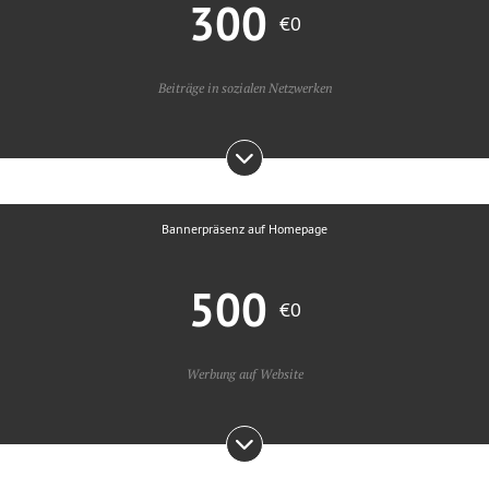
300
€0
Beiträge in sozialen Netzwerken
Bannerpräsenz auf Homepage
500
€0
Werbung auf Website