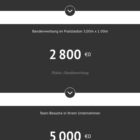
Bandenwerbung im Poststadion 3,00m x 1.00m
2 800
€0
Plakat-/Bandenwerbung
Team-Besuche in Ihrem Unternehmen
5 000
€0