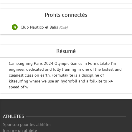
Profils connectés
Club Nautico el Balis
(Club)
Résumé
Campaigning Paris 2024 Olympic Games in Formulakite I’m
engineer, dedicated and fully training in one of the fastest and
cleanest class on earth. Formulakite is a discipline of
kitesurfing where we use an hydrofoil and a foilkite to x4
speed of w
ATHLÈTES
Sponsoo pour les athlètes
Inscrire un athlète