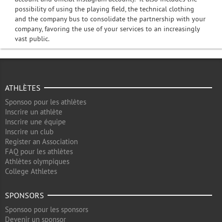
possibility of using the playing field, the technical clothing
and the company bus to consolidate the partnership with your
company, favoring the use of your services to an increasingly
vast public.
ATHLÈTES
Sponsoo pour les athlètes
Inscrire un athlète
Inscrire une équipe
Inscrire un club
Register an Association
FAQ pour les athlètes
Athlètes olympiques
College Athletes
SPONSORS
Sponsoo pour les sponsors
Devenir un sponsor