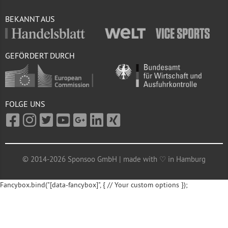
BEKANNT AUS
GEFÖRDERT DURCH
FOLGE UNS
© 2014-2026 Sponsoo GmbH | made with ♡ in Hamburg
Fancybox.bind("[data-fancybox]", { // Your custom options });