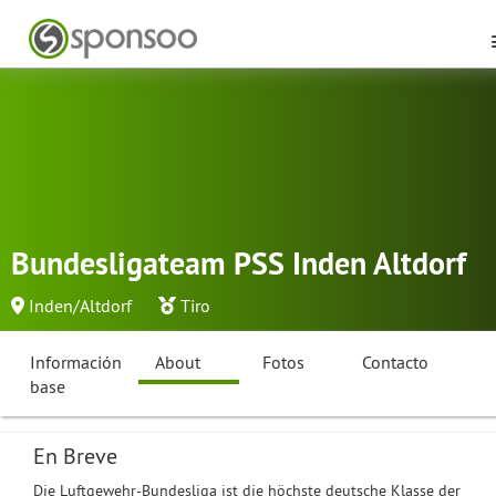
Bundesligateam PSS Inden Altdorf
Inden/Altdorf
Tiro
Información
About
Fotos
Contacto
base
En Breve
Die Luftgewehr-Bundesliga ist die höchste deutsche Klasse der