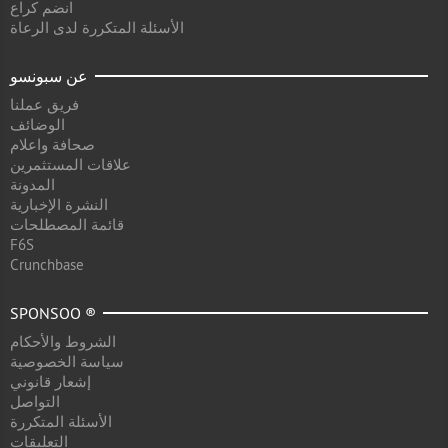
انضم كراع
الأسئلة المتكررة لدى الرعاة
عن سبونسو
فريق عملنا
الوضائف
صحافة واعلام
علاقات المستثمرين
المدونة
النشرة الإخبارية
قائمة المصطلحات
F6S
Crunchbase
SPONSOO ®
الشروط والأحكام
سياسة الخصوصية
إشعار قانوني
التواصل
الأسئلة المتكررة
التعليقات