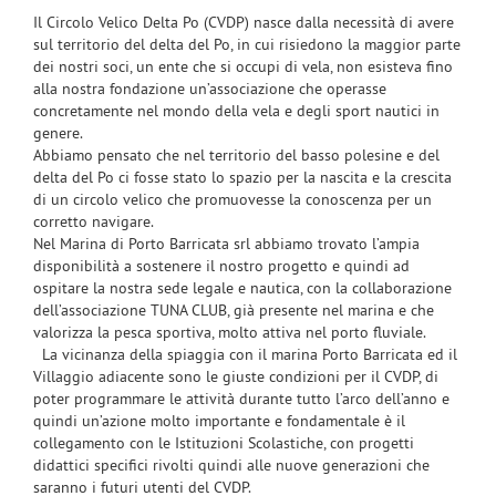
Il Circolo Velico Delta Po (CVDP) nasce dalla necessità di avere
sul territorio del delta del Po, in cui risiedono la maggior parte
dei nostri soci, un ente che si occupi di vela, non esisteva fino
alla nostra fondazione un’associazione che operasse
concretamente nel mondo della vela e degli sport nautici in
genere.
Abbiamo pensato che nel territorio del basso polesine e del
delta del Po ci fosse stato lo spazio per la nascita e la crescita
di un circolo velico che promuovesse la conoscenza per un
corretto navigare.
Nel Marina di Porto Barricata srl abbiamo trovato l’ampia
disponibilità a sostenere il nostro progetto e quindi ad
ospitare la nostra sede legale e nautica, con la collaborazione
dell’associazione TUNA CLUB, già presente nel marina e che
valorizza la pesca sportiva, molto attiva nel porto fluviale.
La vicinanza della spiaggia con il marina Porto Barricata ed il
Villaggio adiacente sono le giuste condizioni per il CVDP, di
poter programmare le attività durante tutto l’arco dell’anno e
quindi un’azione molto importante e fondamentale è il
collegamento con le Istituzioni Scolastiche, con progetti
didattici specifici rivolti quindi alle nuove generazioni che
saranno i futuri utenti del CVDP.