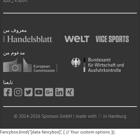
رعاية eSport
معروف من
مدعوم من
تابعنا
© 2014-2026 Sponsoo GmbH | made with ♡ in Hamburg
Fancybox.bind("[data-fancybox]", { // Your custom options });