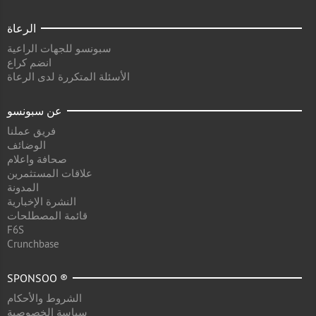
الرعاة
سبونسو للجهات الراعية
انضم كراع
الأسئلة المتكررة لدى الرعاة
عن سبونسو
فريق عملنا
الوضائف
صحافة واعلام
علاقات المستثمرين
المدونة
النشرة الإخبارية
قائمة المصطلحات
F6S
Crunchbase
SPONSOO ®
الشروط والأحكام
سياسة الخصوصية