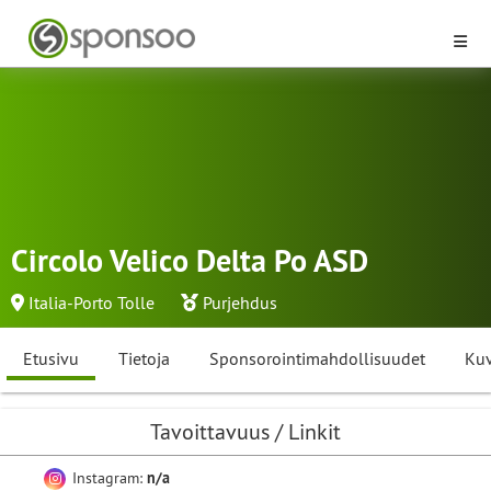
Circolo Velico Delta Po ASD
Italia-Porto Tolle
Purjehdus
Etusivu
Tietoja
Sponsorointimahdollisuudet
Kuv
Tavoittavuus / Linkit
Instagram:
n/a