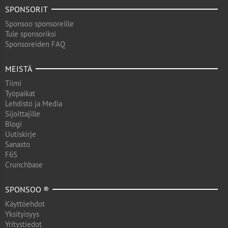
SPONSORIT
Sponsoo sponsoreille
Tule sponsoriksi
Sponsoreiden FAQ
MEISTÄ
Tiimi
Työpaikat
Lehdistö ja Media
Sijoittajille
Blogi
Uutiskirje
Sanasto
F6S
Crunchbase
SPONSOO ®
Käyttöehdot
Yksityisyys
Yritystiedot