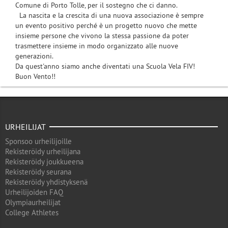
Comune di Porto Tolle, per il sostegno che ci danno.
La nascita e la crescita di una nuova associazione è sempre
un evento positivo perché è un progetto nuovo che mette
insieme persone che vivono la stessa passione da poter
trasmettere insieme in modo organizzato alle nuove
generazioni.
Da quest'anno siamo anche diventati una Scuola Vela FIV!
Buon Vento!!
URHEILIJAT
Sponsoo urheilijoille
Rekisteröidy urheilijana
Rekisteröidy joukkueena
Rekisteröidy seurana
Rekisteröidy yhdistyksenä
Urheilijoiden FAQ
Olympiaurheilijat
College Athletes