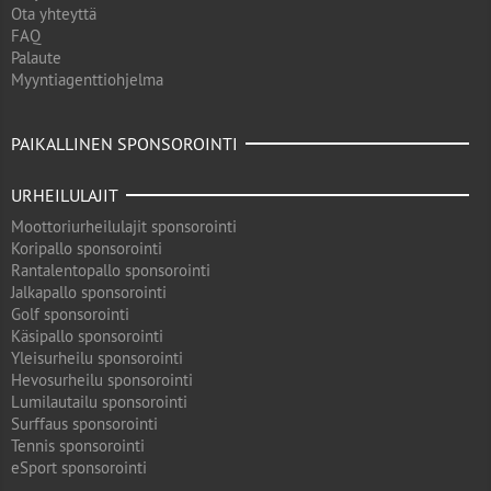
Ota yhteyttä
FAQ
Palaute
Myyntiagenttiohjelma
PAIKALLINEN SPONSOROINTI
URHEILULAJIT
Moottoriurheilulajit sponsorointi
Koripallo sponsorointi
Rantalentopallo sponsorointi
Jalkapallo sponsorointi
Golf sponsorointi
Käsipallo sponsorointi
Yleisurheilu sponsorointi
Hevosurheilu sponsorointi
Lumilautailu sponsorointi
Surffaus sponsorointi
Tennis sponsorointi
eSport sponsorointi