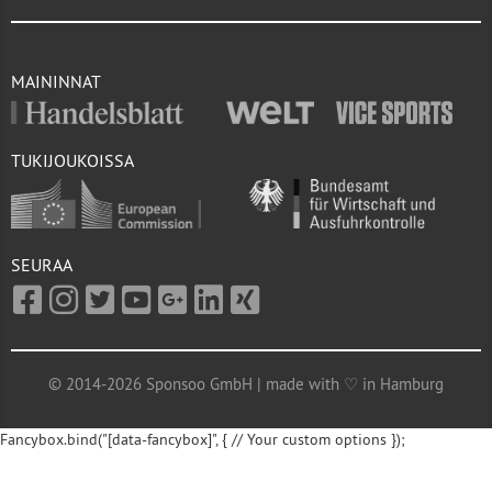
MAININNAT
TUKIJOUKOISSA
SEURAA
© 2014-2026 Sponsoo GmbH | made with ♡ in Hamburg
Fancybox.bind("[data-fancybox]", { // Your custom options });