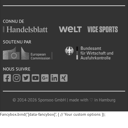
CONNU DE
SOUTENU PAR
NOUS SUIVRE
© 2014-2026 Sponsoo GmbH | made with ♡ in Hamburg
Fancybox.bind("[data-fancybox]", { // Your custom options });