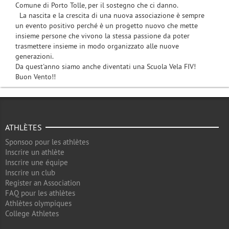
Comune di Porto Tolle, per il sostegno che ci danno.
La nascita e la crescita di una nuova associazione è sempre
un evento positivo perché è un progetto nuovo che mette
insieme persone che vivono la stessa passione da poter
trasmettere insieme in modo organizzato alle nuove
generazioni.
Da quest'anno siamo anche diventati una Scuola Vela FIV!
Buon Vento!!
ATHLÈTES
Sponsoo pour les athlètes
Inscrire un athlète
Inscrire une équipe
Inscrire un club
Register an Association
FAQ pour les athlètes
Athlètes olympiques
College Athletes