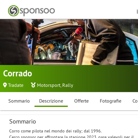
Corrado
Tradate
Motorsport
,
Rally
Sommario
Descrizione
Offerte
Fotografie
Co
Sommario
Corro come pilota nel mondo dei rally; dal 1996.
Cerco sponsor per affrontare la stagione 2023, gare valevoli per il