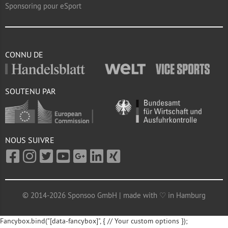
Sponsoring pour eSport
CONNU DE
SOUTENU PAR
NOUS SUIVRE
© 2014-2026 Sponsoo GmbH | made with ♡ in Hamburg
Fancybox.bind("[data-fancybox]", { // Your custom options });