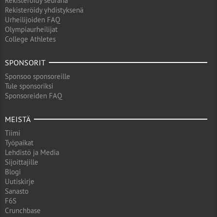
Rekisteröidy seurana
Rekisteröidy yhdistyksenä
Urheilijoiden FAQ
Olympiaurheilijat
College Athletes
SPONSORIT
Sponsoo sponsoreille
Tule sponsoriksi
Sponsoreiden FAQ
MEISTÄ
Tiimi
Työpaikat
Lehdistö ja Media
Sijoittajille
Blogi
Uutiskirje
Sanasto
F6S
Crunchbase