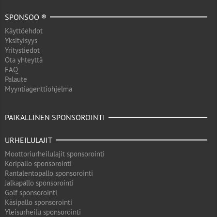
SPONSOO ®
Käyttöehdot
Yksityisyys
Yritystiedot
Ota yhteyttä
FAQ
Palaute
Myyntiagenttiohjelma
PAIKALLINEN SPONSOROINTI
URHEILULAJIT
Moottoriurheilulajit sponsorointi
Koripallo sponsorointi
Rantalentopallo sponsorointi
Jalkapallo sponsorointi
Golf sponsorointi
Käsipallo sponsorointi
Yleisurheilu sponsorointi