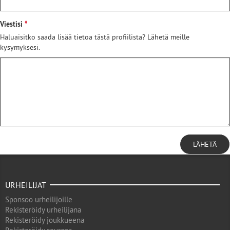
Viestisi
Haluaisitko saada lisää tietoa tästä profiilista? Lähetä meille
kysymyksesi.
LÄHETÄ
URHEILIJAT
Sponsoo urheilijoille
Rekisteröidy urheilijana
Rekisteröidy joukkueena