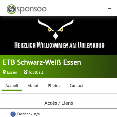
ETB Schwarz-Weiß Essen
Essen
football
Accueil
About
Photos
Contact
Accès / Liens
Facebook:
n/a