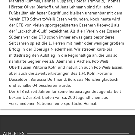
Manfred Rummel, Hennes Küppers, Holger Trimhold, Thomas
Hörster, Oliver Bierhoff und Jens Lehmann sind für jeden
Fußballfan ein fester Begriff und bleiben untrennbar mit dem
Verein ETB Schwarz-Weiß Essen verbunden. Noch heute wird
der ETB von vielen sportgegeisterten Essenern liebevoll als
der "Lackschuh-Club" bezeichnet. Als d e r Verein des Essener
Südens war der ETB schon immer etwas ganz besonderes.
Seit Jahren spielt die 1. Herren mit mehr oder weniger großem
Erfolg in der Oberliga Niederrhein. Wir streben kurz- bis
mittelfristig den Aufstieg in die Regionalliga an, die uns so
namhafte Gegner wie z.B. Alemannia Aachen, Rot-Weiß
Oberhausen Viktoria Köln und natürlich auch Rot-Weiß Essen,
aber auch die Zweitvertretungen des 1.FC Köln, Fortuna
Düsseldorf, Borussia Dortmund, Borussia Mönchengladbach
und Schalke 04 bescheren würde.
Der ETB ist seit Jahren für seine herausragende Jugendarbeit
bekannt. Zur Zeit. bieten wir ca. 200 Jugendlichen aus
verschiedenen Nationen eine sportliche Heimat.
ATHLÈTES