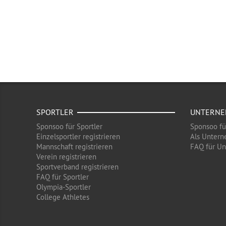
SPORTLER
UNTERN
Sponsoo für Sportler
Sponsoo f
Einzelsportler registrieren
Als Untern
Mannschaft registrieren
FAQ für U
Verein registrieren
Sportverband registrieren
FAQ für Sportler
Olympia-Sportler
College Athletes