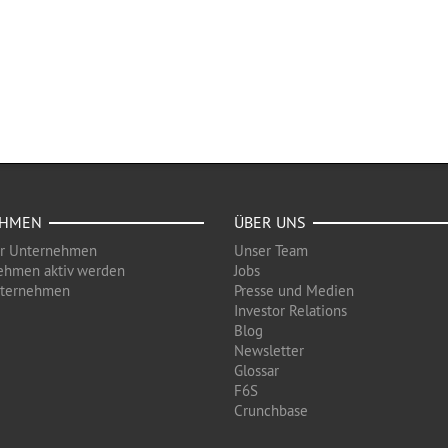
EHMEN
ÜBER UNS
ür Unternehmen
Unser Team
ehmen aktiv werden
Jobs
nternehmen
Presse und Medien
Investor Relations
Blog
Newsletter
Glossar
F6S
Crunchbase