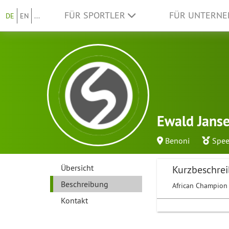
FÜR SPORTLER
FÜR UNTERN
DE
EN
...
Ewald Jans
Benoni
Spee
Übersicht
Kurzbeschre
Beschreibung
African Champio
Kontakt