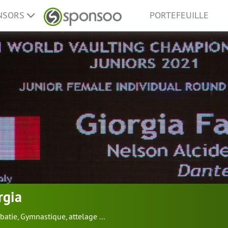
ONSORS
PORTEFEUILLE
rgia
batie
,
Gymnastique
,
attelage
...