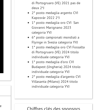
di Portogruaro (VE) 2021 pas de
deux 2*J
2° posto medaglia argento CVI
Kaposvàr 2022 2*J
1° posto medaglia oro CVI San
Giovanni Marignano 2023
categoria YVJ
6° posto campionati mondiali a
Flyinge in Svezia categoria YVJ
1° posto medaglia oro CVI Fossalta
di Portogruaro (VE) 2024 titolo
individuale categoria YVJ
1° posto medaglia d'oro CVI
Budapest (Ungheria) 2024 titolo
individuale categoria YVJ
2° posto medaglia d'argento CVI
Villasanta (Milano) 2024 titolo
individuale categoria YVJ
e
Chiffres clés des sponsors