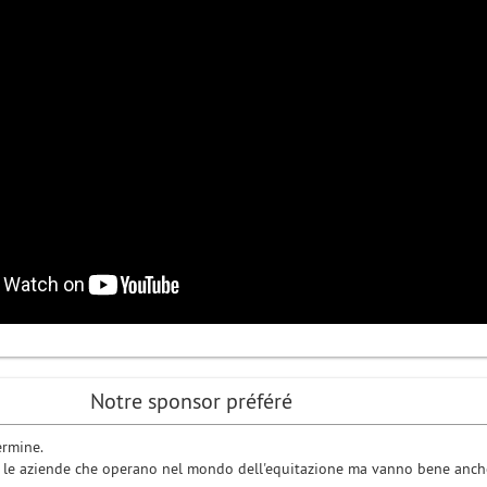
Notre sponsor préféré
ermine.
o le aziende che operano nel mondo dell'equitazione ma vanno bene anch