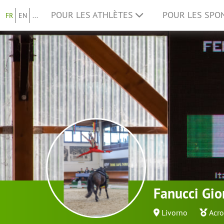
POUR LES ATHLÈTES
POUR LES SP
FR
EN
...
Fanucci Gio
Livorno
Acro