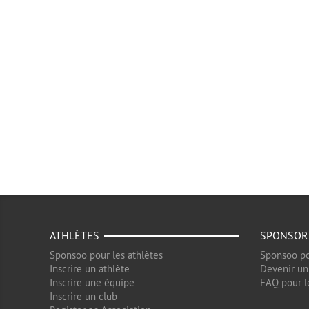
ATHLÈTES
SPONSOR
Sponsoo pour les athlètes
Sponsoo po
Inscrire un athlète
Devenir un
Inscrire une équipe
FAQ pour l
Inscrire un club