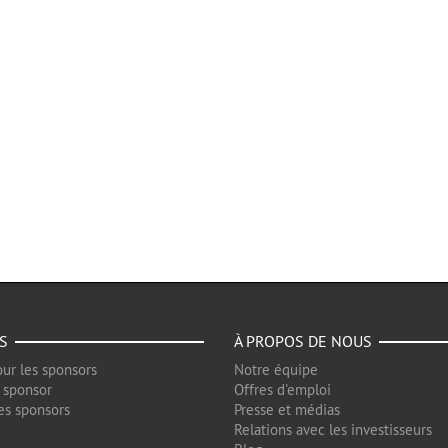
S
À PROPOS DE NOUS
ur les sponsors
Notre équipe
 sponsor
Offres d'emploi
es sponsors
Presse et médias
Relations avec les investisseurs