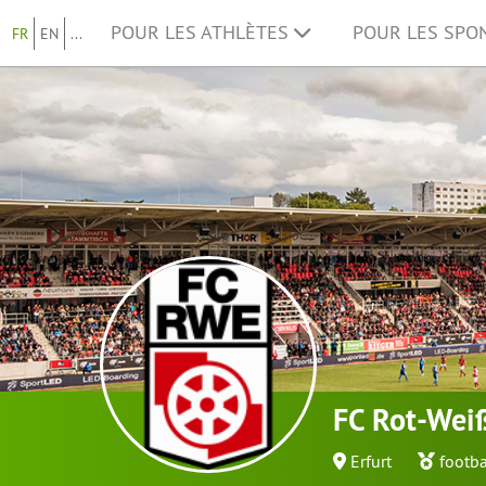
POUR LES ATHLÈTES
POUR LES SP
FR
EN
...
FC Rot-Weiß
Erfurt
footba