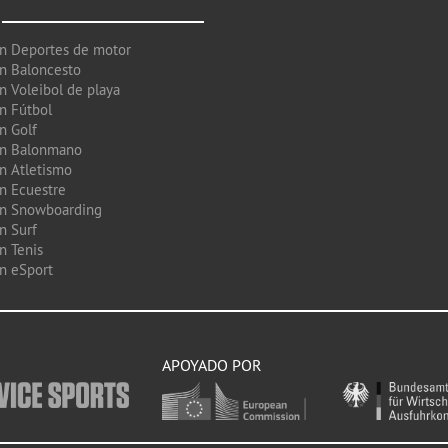
en Deportes de motor
en Baloncesto
n Voleibol de playa
en Fútbol
n Golf
en Balonmano
en Atletismo
en Ecuestre
en Snowboarding
n Surf
n Tenis
en eSport
APOYADO POR