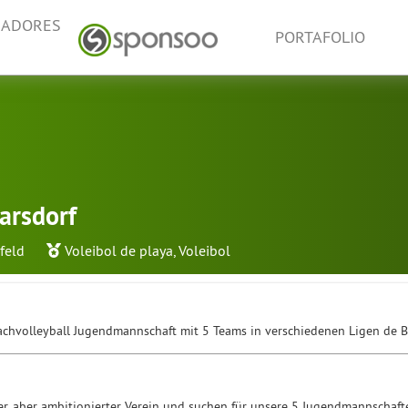
NADORES
PORTAFOLIO
arsdorf
feld
Voleibol de playa
,
Voleibol
achvolleyball Jugendmannschaft mit 5 Teams in verschiedenen Ligen de B
ner, aber ambitionierter Verein und suchen für unsere 5 Jugendmannschaf