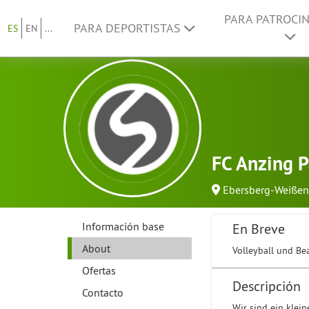
PARA PATROCI
PARA DEPORTISTAS
ES
EN
...
FC Anzing P
Ebersberg-Weißen
Información base
En Breve
About
Volleyball und Be
Ofertas
Descripción
Contacto
Wir sind ein klei