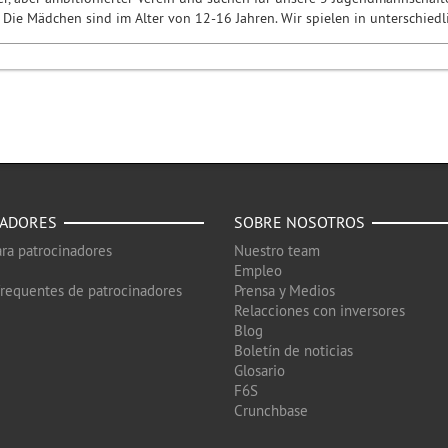
 Die Mädchen sind im Alter von 12-16 Jahren. Wir spielen in unterschied
NADORES
SOBRE NOSOTROS
ra patrocinadores
Nuestro team
Empleo
frequentes de patrocinadores
Prensa y Medios
Relacciones con inversores
Blog
Boletín de noticias
Glosario
F6S
Crunchbase