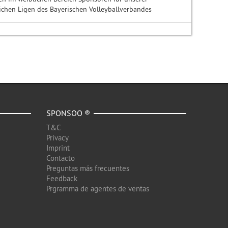
lichen Ligen des Bayerischen Volleyballverbandes
SPONSOO ®
T&C
Privacy
Imprint
Contacto
Preguntas más frecuentes
Feedback
Prgramma de agentes de ventas