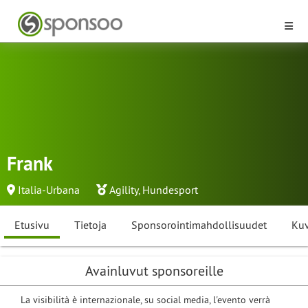
Frank
Italia-Urbana
Agility
,
Hundesport
Etusivu
Tietoja
Sponsorointimahdollisuudet
Kuv
Avainluvut sponsoreille
La visibilità è internazionale, su social media, l'evento verrà