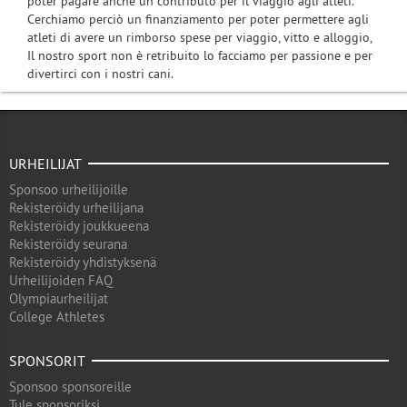
poter pagare anche un contributo per il viaggio agli atleti.
Cerchiamo perciò un finanziamento per poter permettere agli
atleti di avere un rimborso spese per viaggio, vitto e alloggio,
Il nostro sport non è retribuito lo facciamo per passione e per
divertirci con i nostri cani.
URHEILIJAT
Sponsoo urheilijoille
Rekisteröidy urheilijana
Rekisteröidy joukkueena
Rekisteröidy seurana
Rekisteröidy yhdistyksenä
Urheilijoiden FAQ
Olympiaurheilijat
College Athletes
SPONSORIT
Sponsoo sponsoreille
Tule sponsoriksi