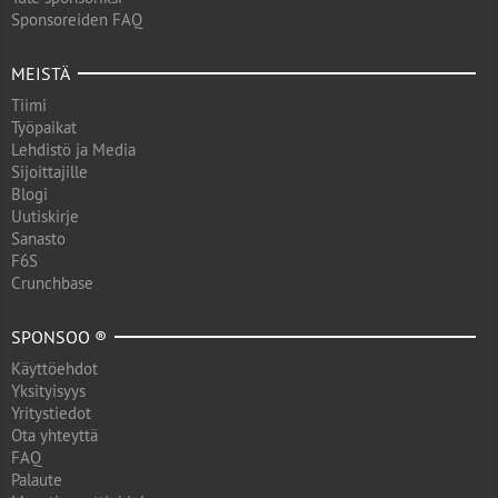
Sponsoreiden FAQ
MEISTÄ
Tiimi
Työpaikat
Lehdistö ja Media
Sijoittajille
Blogi
Uutiskirje
Sanasto
F6S
Crunchbase
SPONSOO ®
Käyttöehdot
Yksityisyys
Yritystiedot
Ota yhteyttä
FAQ
Palaute