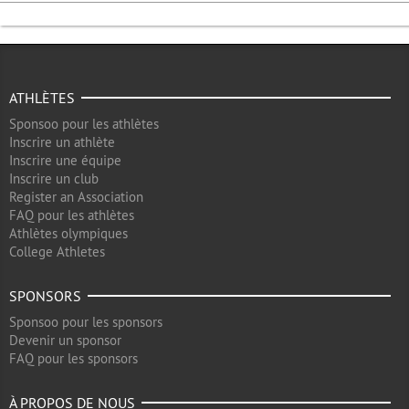
ATHLÈTES
Sponsoo pour les athlètes
Inscrire un athlète
Inscrire une équipe
Inscrire un club
Register an Association
FAQ pour les athlètes
Athlètes olympiques
College Athletes
SPONSORS
Sponsoo pour les sponsors
Devenir un sponsor
FAQ pour les sponsors
À PROPOS DE NOUS