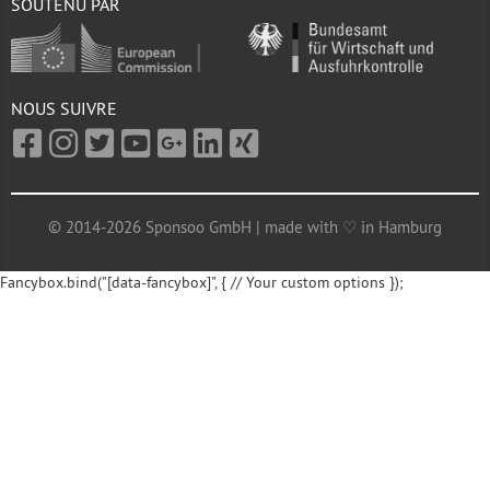
SOUTENU PAR
NOUS SUIVRE
© 2014-2026 Sponsoo GmbH | made with ♡ in Hamburg
Fancybox.bind("[data-fancybox]", { // Your custom options });