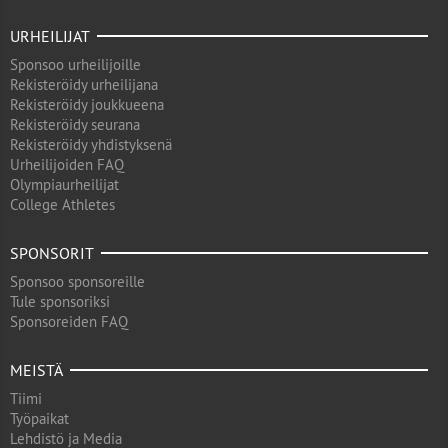
URHEILIJAT
Sponsoo urheilijoille
Rekisteröidy urheilijana
Rekisteröidy joukkueena
Rekisteröidy seurana
Rekisteröidy yhdistyksenä
Urheilijoiden FAQ
Olympiaurheilijat
College Athletes
SPONSORIT
Sponsoo sponsoreille
Tule sponsoriksi
Sponsoreiden FAQ
MEISTÄ
Tiimi
Työpaikat
Lehdistö ja Media