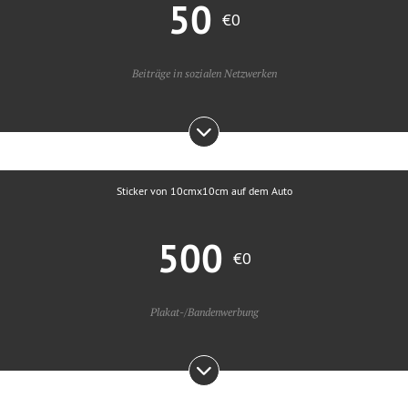
50
€0
Beiträge in sozialen Netzwerken
Sticker von 10cmx10cm auf dem Auto
500
€0
Plakat-/Bandenwerbung