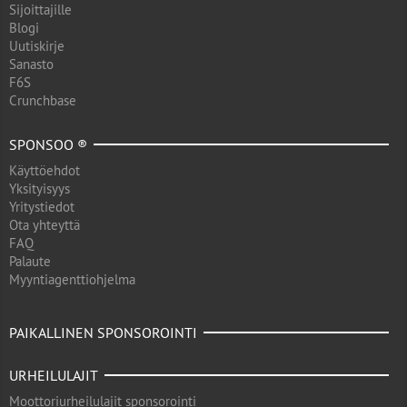
Sijoittajille
Blogi
Uutiskirje
Sanasto
F6S
Crunchbase
SPONSOO ®
Käyttöehdot
Yksityisyys
Yritystiedot
Ota yhteyttä
FAQ
Palaute
Myyntiagenttiohjelma
PAIKALLINEN SPONSOROINTI
URHEILULAJIT
Moottoriurheilulajit sponsorointi