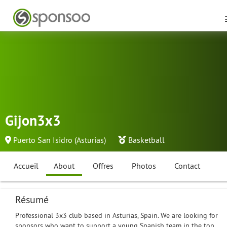
Gijon3x3
Puerto San Isidro (Asturias)
Basketball
Accueil
About
Offres
Photos
Contact
Résumé
Professional 3x3 club based in Asturias, Spain. We are looking for
sponsors who want to support a young Spanish team in the top