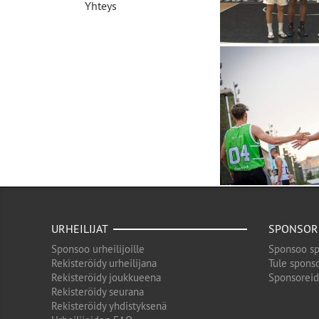
Yhteys
URHEILIJAT
SPONSOR
Sponsoo urheilijoille
Sponsoo sp
Rekisteröidy urheilijana
Tule sponso
Rekisteröidy joukkueena
Sponsorei
Rekisteröidy seurana
Rekisteröidy yhdistyksenä