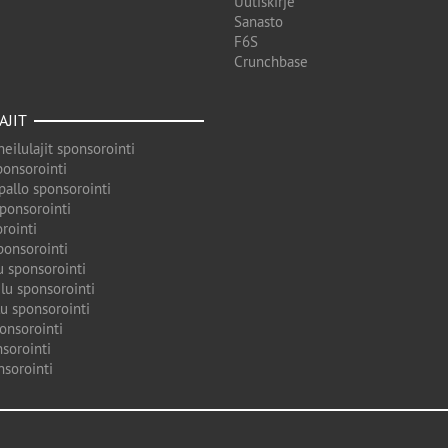
Uutiskirje
Sanasto
F6S
Crunchbase
AJIT
eilulajit sponsorointi
ponsorointi
pallo sponsorointi
sponsorointi
rointi
ponsorointi
u sponsorointi
lu sponsorointi
u sponsorointi
onsorointi
sorointi
nsorointi