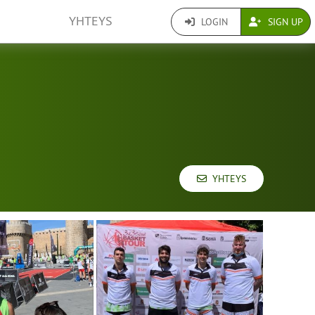
YHTEYS
LOGIN
SIGN UP
YHTEYS