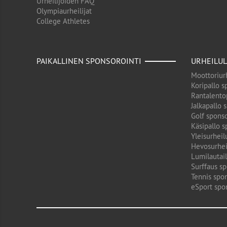
Urheilijoiden FAQ
Olympiaurheilijat
College Athletes
PAIKALLINEN SPONSOROINTI
URHEILUL
Moottoriurh
Koripallo s
Rantalento
Jalkapallo 
Golf sponso
Käsipallo s
Yleisurheil
Hevosurhei
Lumilautail
Surffaus sp
Tennis spon
eSport spo