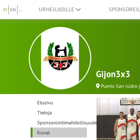
URHEILIJOILLE
SPONSOREI
FI
EN
...
Gijon3x3
Puerto San Isidro (
Etusivu
Tietoja
Sponsorointimahdollisuudet
Kuvat