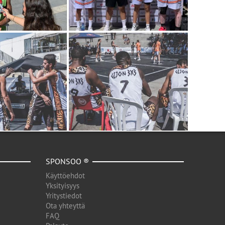
SPONSOO ®
Käyttöehdot
Yksityisyys
Yritystiedot
Ota yhteyttä
FAQ