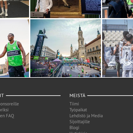
IT
MEISTÄ
onsoreille
Tiimi
riksi
Työpaikat
den FAQ
Lehdistö ja Media
Sijoittajille
Blogi