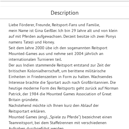
Description
Liebe Förderer, Freunde, Reitsport-Fans und Familie,
mein Name ist Gina Geißler. Ich bin 29 Jahre alt und von klein
auf mit Pferden aufgewachsen. Derzeit besitze ich zwei Ponys
namens Tatezi und Honey.
Seit dem Jahre 2000 übe ich den sogenannten Reitsport
Mounted-Games aus und nehme seit 2004 jährlich an
internationalen Turnieren teil.
Der aus Indien stammende Reitsport entstand zur Zeit der
britischen Kolonialherrschaft, um berittene militärische
Einheiten in Friedenszeiten in Form zu halten. Wachsendes
Interesse brachte die Sportart auch nach Großbritannien. Die
heutige moderne Form des Reitsports geht zurück auf Norman
Patrick, der 1984 die Mounted Games Association of Great
Britain gründete.
Nachstehend möchte ich Ihnen kurz den Ablauf der
Reitsportart erklären.
Mounted Games (engl. „Spiele zu Pferde“) bezeichnet einen
Teamreitsport, bei dem Staffelrennen mit verschiedenen
Aufgaben durchgeführt werden.