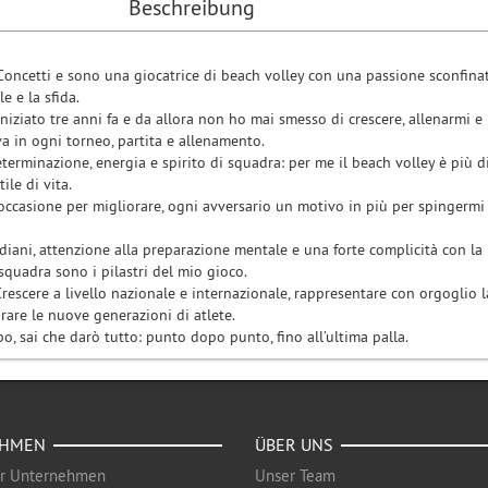
Beschreibung
Concetti e sono una giocatrice di beach volley con una passione sconfina
le e la sfida.
iniziato tre anni fa e da allora non ho mai smesso di crescere, allenarmi e
a in ogni torneo, partita e allenamento.
erminazione, energia e spirito di squadra: per me il beach volley è più d
ile di vita.
’occasione per migliorare, ogni avversario un motivo in più per spingermi
iani, attenzione alla preparazione mentale e una forte complicità con la
quadra sono i pilastri del mio gioco.
Crescere a livello nazionale e internazionale, rappresentare con orgoglio l
rare le nuove generazioni di atlete.
o, sai che darò tutto: punto dopo punto, fino all’ultima palla.
EHMEN
ÜBER UNS
ür Unternehmen
Unser Team