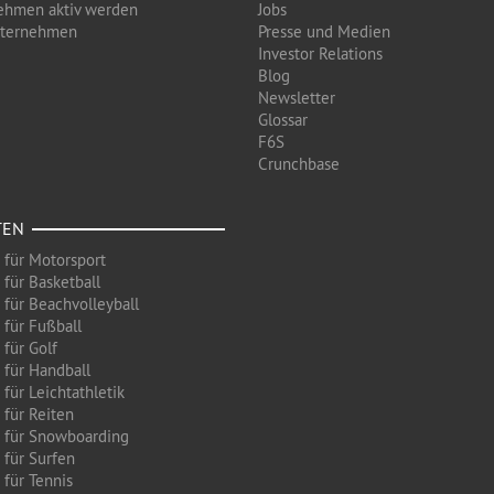
ehmen aktiv werden
Jobs
nternehmen
Presse und Medien
Investor Relations
Blog
Newsletter
Glossar
F6S
Crunchbase
TEN
 für Motorsport
 für Basketball
 für Beachvolleyball
 für Fußball
 für Golf
 für Handball
für Leichtathletik
 für Reiten
 für Snowboarding
 für Surfen
 für Tennis