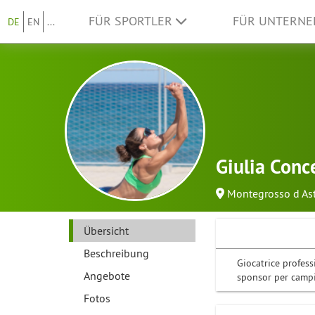
FÜR SPORTLER
FÜR UNTERN
DE
EN
...
Giulia Conce
Montegrosso d Ast
Übersicht
Beschreibung
Giocatrice profess
Angebote
sponsor per campi
Fotos