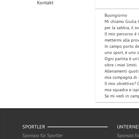
Kontakt
Buongiorno
Mi chiamo Giulia 
per la sabbia, il so
Il mio percorso è 
mettermi alla prov
In campo porto det
uno sport, è uno st
Ogni partita è un
oltre i miei limiti.
Allenamenti quotid
mia compagna di s
Il mio obiettivo? 
mia squadra e ispi
Se mi vedi in camp
SPORTLER
UNTERN
Sponsoo für Sportler
Sponsoo f