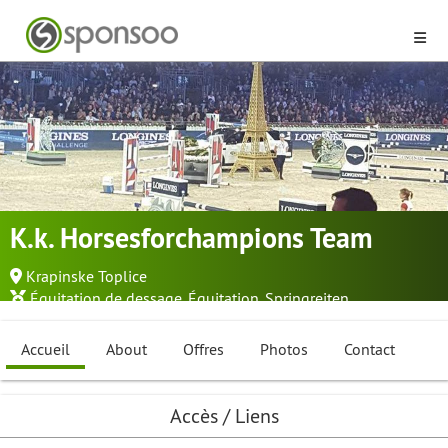
K.k. Horsesforchampions Team
Krapinske Toplice
Équitation de dessage
,
Équitation
,
Springreiten
...
Accueil
About
Offres
Photos
Contact
Accès / Liens