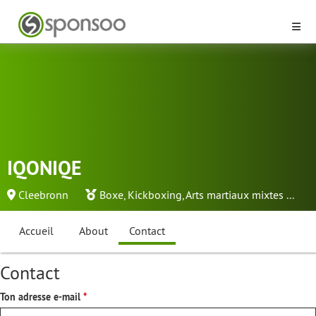
IQONIQE
Cleebronn
Boxe
,
Kickboxing
,
Arts martiaux mixtes
...
Accueil
About
Contact
Contact
Ton adresse e-mail