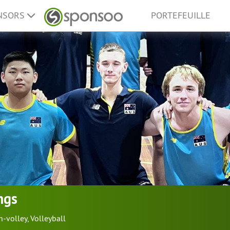
ONSORS
PORTEFEUILLE
ngs
h-volley
,
Volleyball