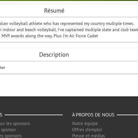
Résumé
alian volleyball athlete who has represented my country multiple times.
 indoor and beach volleyball, I've captained multiple state and club team
MVP awards along the way. Plus I'm Air Force Cadet
Description
ater
S
À PROPOS DE NOUS
ur les sponsors
Notre équipe
 sponsor
Offres d'emploi
es sponsors
Presse et médias