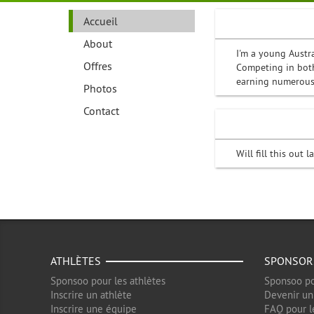
Accueil
About
I'm a young Austr
Offres
Competing in both
earning numerous 
Photos
Contact
Will fill this out l
ATHLÈTES
SPONSOR
Sponsoo pour les athlètes
Sponsoo po
Inscrire un athlète
Devenir un
Inscrire une équipe
FAQ pour l