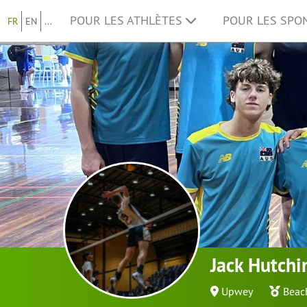
POUR LES ATHLÈTES
POUR LES SP
FR
EN
...
Jack Hutchi
Upwey
Beac