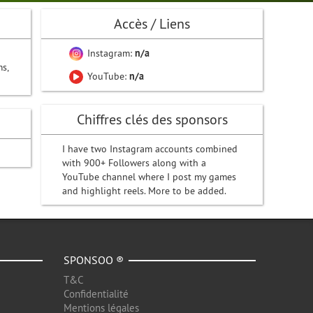
Accès / Liens
Instagram:
n/a
s,
YouTube:
n/a
Chiffres clés des sponsors
I have two Instagram accounts combined
with 900+ Followers along with a
YouTube channel where I post my games
and highlight reels. More to be added.
SPONSOO ®
T&C
Confidentialité
Mentions légales