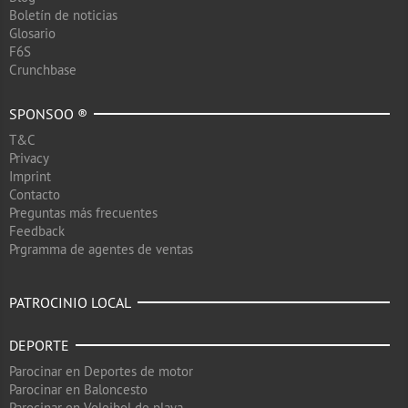
Boletín de noticias
Glosario
F6S
Crunchbase
SPONSOO ®
T&C
Privacy
Imprint
Contacto
Preguntas más frecuentes
Feedback
Prgramma de agentes de ventas
PATROCINIO LOCAL
DEPORTE
Parocinar en Deportes de motor
Parocinar en Baloncesto
Parocinar en Voleibol de playa