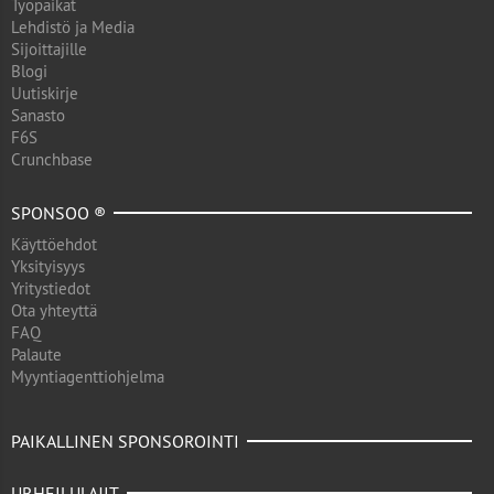
Työpaikat
Lehdistö ja Media
Sijoittajille
Blogi
Uutiskirje
Sanasto
F6S
Crunchbase
SPONSOO ®
Käyttöehdot
Yksityisyys
Yritystiedot
Ota yhteyttä
FAQ
Palaute
Myyntiagenttiohjelma
PAIKALLINEN SPONSOROINTI
URHEILULAJIT