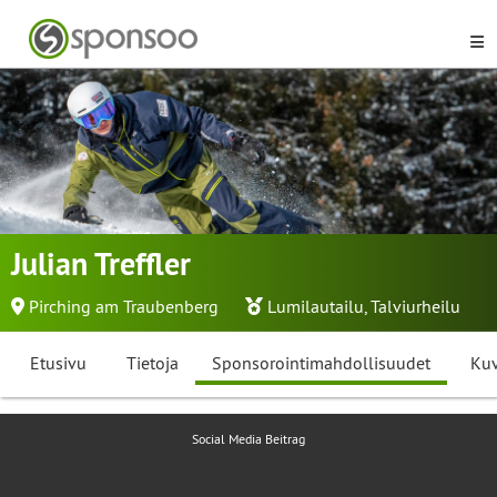
Julian Treffler
Pirching am Traubenberg
Lumilautailu
,
Talviurheilu
Etusivu
Tietoja
Sponsorointimahdollisuudet
Kuv
Social Media Beitrag