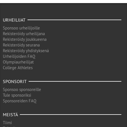
URHEILIJAT
Sponsoo urheilijoille
Rekisteröidy urheilijana
Rekisteröidy joukkueena
Rekisteröidy seurana
Rekisteröidy yhdistyksenä
Urheilijoiden FAQ
Olympiaurheilijat
College Athletes
SPONSORIT
Sponsoo sponsoreille
Tule sponsoriksi
Sponsoreiden FAQ
MEISTÄ
Tiimi