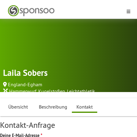
Laila Sobers
England-Egham
Hammerwurf
,
Kugelstoßen
,
Leichtathletik
Übersicht
Beschreibung
Kontakt
Kontakt-Anfrage
Deine E-Mail-Adresse