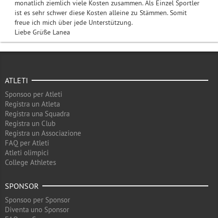
monatlich ziemlich viele Kosten zusammen. Als Einzel Sportler
ist es sehr schwer diese Kosten alleine zu Stämmen. Somit
freue ich mich über jede Unterstützung.
Liebe Grüße Lanea
ATLETI
Sponsoo per Atleti
Registra un Atleta
Registra una Squadra
Registra un Club
Registra un Associazione
FAQ per Atleti
Atleti olimpici
College Athletes
SPONSOR
Sponsoo per Sponsor
Diventa uno Sponsor