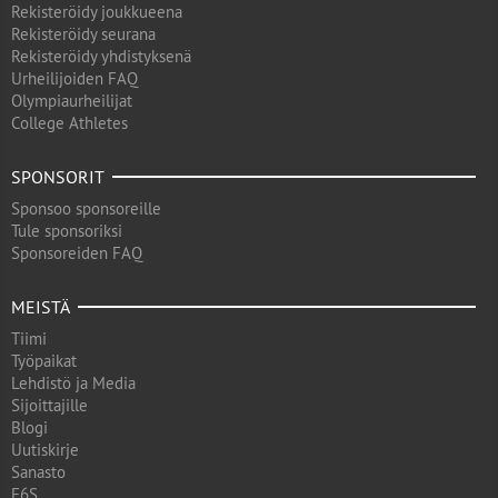
Rekisteröidy joukkueena
Rekisteröidy seurana
Rekisteröidy yhdistyksenä
Urheilijoiden FAQ
Olympiaurheilijat
College Athletes
SPONSORIT
Sponsoo sponsoreille
Tule sponsoriksi
Sponsoreiden FAQ
MEISTÄ
Tiimi
Työpaikat
Lehdistö ja Media
Sijoittajille
Blogi
Uutiskirje
Sanasto
F6S