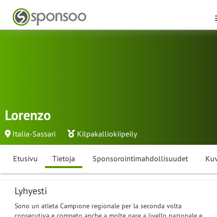
Lorenzo
Italia-Sassari
Kilpakalliokiipeily
Etusivu
Tietoja
Sponsorointimahdollisuudet
Kuv
Lyhyesti
Sono un atleta Campione regionale per la seconda volta
consecutiva e competo anche a molte gare a livello nazionale e