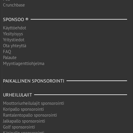
Crunchbase
SPONSOO ®
Käyttöehdot
Yksityisyys
Yritystiedot
Ota yhteyttä
FAQ
Palaute
Myyntiagenttiohjelma
PAIKALLINEN SPONSOROINTI
URHEILULAJIT
Moottoriurheilulajit sponsorointi
Koripallo sponsorointi
Rantalentopallo sponsorointi
Jalkapallo sponsorointi
Golf sponsorointi
Käsipallo sponsorointi