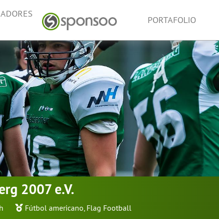
NADORES
PORTAFOLIO
rg 2007 e.V.
h
Fútbol americano
,
Flag Football