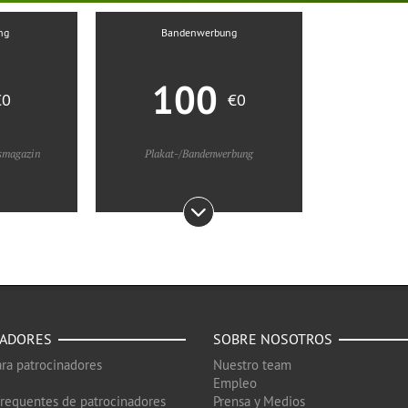
ng
Bandenwerbung
100
€0
€0
smagazin
Plakat-/Bandenwerbung
NADORES
SOBRE NOSOTROS
ra patrocinadores
Nuestro team
Empleo
frequentes de patrocinadores
Prensa y Medios