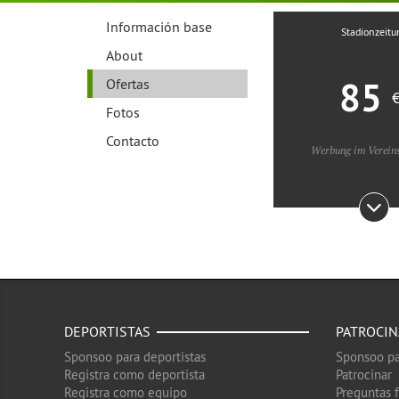
Información base
Stadionzeitu
About
85
Ofertas
Fotos
Contacto
Werbung im Verein
DEPORTISTAS
PATROCI
Sponsoo para deportistas
Sponsoo pa
Registra como deportista
Patrocinar
Registra como equipo
Preguntas 