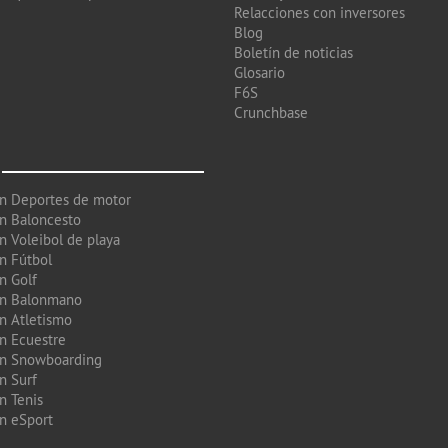
Relacciones con inversores
Blog
Boletín de noticias
Glosario
F6S
Crunchbase
en Deportes de motor
en Baloncesto
n Voleibol de playa
en Fútbol
n Golf
en Balonmano
en Atletismo
en Ecuestre
en Snowboarding
n Surf
n Tenis
en eSport