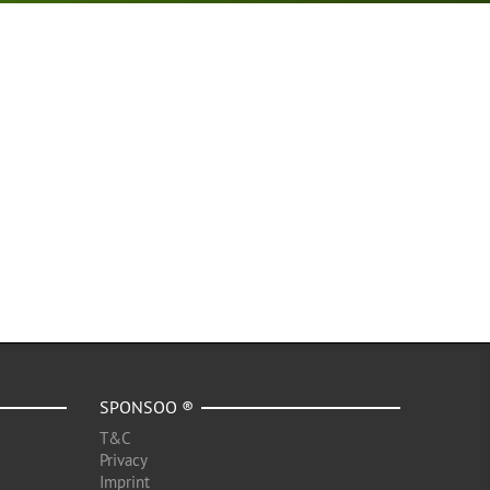
SPONSOO ®
T&C
Privacy
Imprint