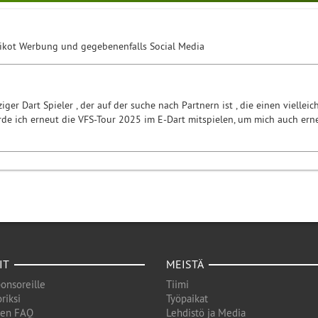
rikot Werbung und gegebenenfalls Social Media
ziger Dart Spieler , der auf der suche nach Partnern ist , die einen viel
rde ich erneut die VFS-Tour 2025 im E-Dart mitspielen, um mich auch erne
IT
MEISTÄ
onsoreille
Tiimi
riksi
Työpaikat
den FAQ
Lehdistö ja Media