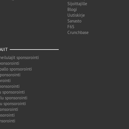
Sijoittajille
Blogi
Uutiskirje
Sanasto
F6S
Crunchbase
AJIT
eilulajit sponsorointi
ponsorointi
pallo sponsorointi
sponsorointi
rointi
ponsorointi
u sponsorointi
lu sponsorointi
u sponsorointi
onsorointi
sorointi
nsorointi