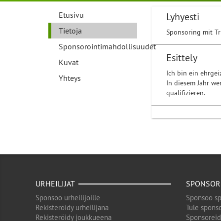
Etusivu
Lyhyesti
Tietoja
Sponsoring mit T
Sponsorointimahdollisuudet
Esittely
Kuvat
Ich bin ein ehrgei
Yhteys
In diesem Jahr we
qualifizieren.
URHEILIJAT
SPONSOR
Sponsoo urheilijoille
Sponsoo sp
Rekisteröidy urheilijana
Tule sponso
Rekisteröidy joukkueena
Sponsorei