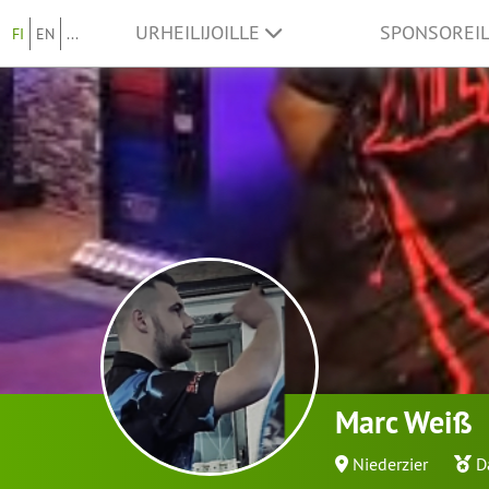
URHEILIJOILLE
SPONSOREI
FI
EN
...
Marc Weiß
Niederzier
D