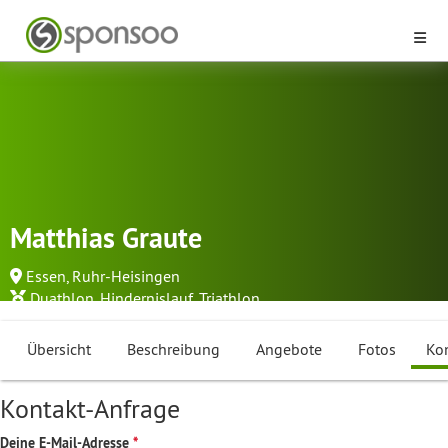
Matthias Graute
Essen, Ruhr-Heisingen
Duathlon
,
Hindernislauf
,
Triathlon
...
Übersicht
Beschreibung
Angebote
Fotos
Ko
Kontakt-Anfrage
Deine E-Mail-Adresse