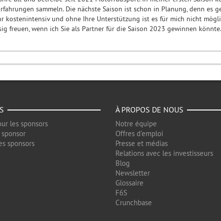
rfahrungen sammeln. Die nächste Saison ist schon in Planung, denn es geh
r kostenintensiv und ohne Ihre Unterstützung ist es für mich nicht mögli
sig freuen, wenn ich Sie als Partner für die Saison 2023 gewinnen könn
S
À PROPOS DE NOUS
ur les sponsors
Notre équipe
 sponsor
Offres d'emploi
es sponsors
Presse et médias
Relations avec les investisseurs
Blog
Newsletter
Glossaire
F6S
Crunchbase