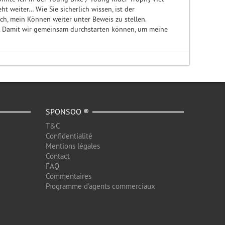
t weiter… Wie Sie sicherlich wissen, ist der
ch, mein Können weiter unter Beweis zu stellen.
te. Damit wir gemeinsam durchstarten können, um meine
SPONSOO ®
T&C
Confidentialité
Mentions légales
Contact
FAQ
Commentaires
Programme d'agents commerciaux