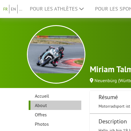
POUR LES ATHLÈTES
POUR LES SP
FR
EN
...
Miriam Tal
Neuenbürg (Württ
Accueil
Résumé
About
Motorradsport ist
Offres
Description
Photos
Hallo, ich bin 19 