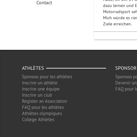
Contact
dazu lernen und E
Motorradsport seh
Mich würde es rie
Ziele erreichen.
ATHLÈTES
SPONSOR
Sponsoo pour les athlètes
Sponsoo po
Inscrire un athlète
Devenir un
Inscrire une équipe
FAQ pour l
Inscrire un club
Register an Association
FAQ pour les athlètes
Athlètes olympiques
College Athletes