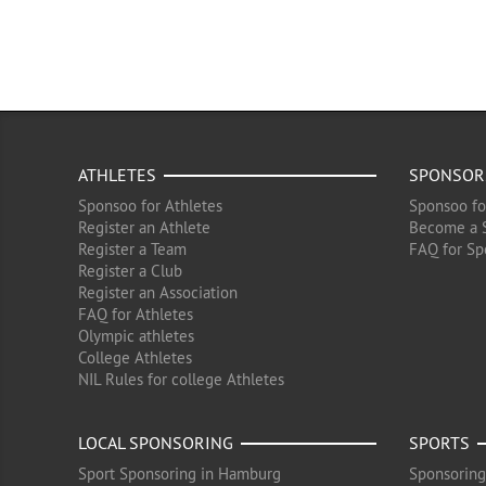
ATHLETES
SPONSOR
Sponsoo for Athletes
Sponsoo fo
Register an Athlete
Become a 
Register a Team
FAQ for Sp
Register a Club
Register an Association
FAQ for Athletes
Olympic athletes
College Athletes
NIL Rules for college Athletes
LOCAL SPONSORING
SPORTS
Sport Sponsoring in Hamburg
Sponsoring