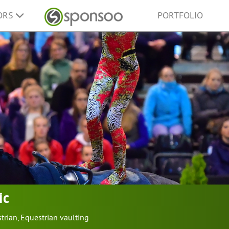
ORS
PORTFOLIO
ic
trian
,
Equestrian vaulting