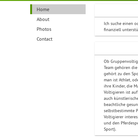
Home
About
Ich suche einen o
Photos
finanziell unterst
Contact
Ob Gruppenvoltigi
Team gehören die 
gehört zu den Spor
man ist Athlet, od
ihre Kinder, die M
Voltigieren ist au
auch künstlerische
beachtliche gesun
selbstbestimmte P
Voltigierer interes
und den Pferdespo
Sport).