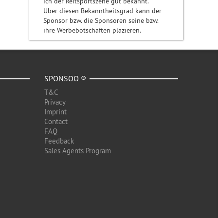
ich der Reitsportszene gut bekannt.
Über diesen Bekanntheitsgrad kann der
Sponsor bzw. die Sponsoren seine bzw.
ihre Werbebotschaften plazieren.
SPONSOO ®
T&C
Privacy
Imprint
Contact
FAQ
Feedback
Sales Agents Program