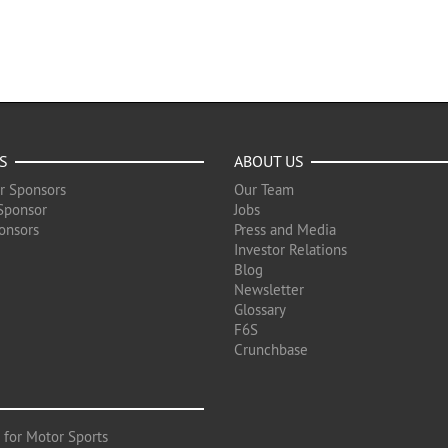
S
ABOUT US
r Sponsors
Our Team
Sponsor
Jobs
onsors
Press and Media
Investor Relations
Blog
Newsletter
Glossary
F6S
Crunchbase
 for Motor Sports