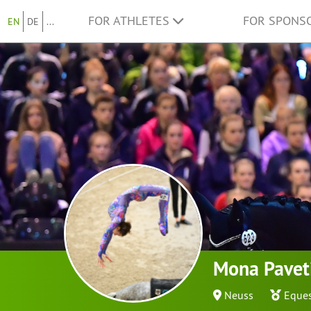
FOR ATHLETES
FOR SPONS
EN
DE
...
Mona Pavet
Neuss
Eques