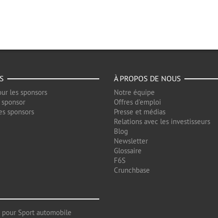
S
À PROPOS DE NOUS
ur les sponsors
Notre équipe
 sponsor
Offres d'emploi
es sponsors
Presse et médias
Relations avec les investisseurs
Blog
Newsletter
Glossaire
F6S
Crunchbase
 pour Sport automobile