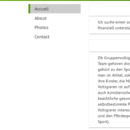
Accueil
About
Ich suche einen o
Photos
finanziell unterst
Contact
Ob Gruppenvoltigi
Team gehören die 
gehört zu den Spor
man ist Athlet, od
ihre Kinder, die M
Voltigieren ist au
auch künstlerische
beachtliche gesun
selbstbestimmte P
Voltigierer interes
und den Pferdespo
Sport).