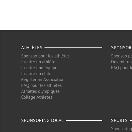
ATHLÈTES
SPONSOR
Sponsoo pour les athlètes
Sponsoo po
Inscrire un athlète
Devenir un
Inscrire une équipe
FAQ pour l
Inscrire un club
Register an Association
FAQ pour les athlètes
Athlètes olympiques
College Athletes
SPONSORING LOCAL
SPORTS
Sponsoring