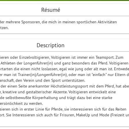
Résumé
der mehrere Sponsoren, die mich in meinen sportlichen Aktivitäten
ützen.
Description
eren oder Einzelvoltigieren, Voltigieren ist immer ein Teamsport. Zum
Athleten der Longenführer(in) und ganz besonders das Pferd. Voltigieren
tarten die einen nicht loslassen, egal wie jung oder alt man ist. Entwede
er man ist Trainer(in)/Longenführer(in), oder man ist "einfach" nur Eltern d
anschaft, den Verein und den Sport unterstützen.
f der einen Seite anerkannter Höchstleistungssport mit dem Pferd, hat abe
, kreative und gestalterischer Akzente. Voltigieren entwickelt eine
de selbstbewußte Körperhaltung und trägt dazu bei eine starke
ersönlichkeit zu werden.
sieren sich in erster Linie für Pferde, sie interessieren sich für das Reiten
rt. Sie Interessieren sich auch für Frisuren, MakeUp und Mode (Freizeit u