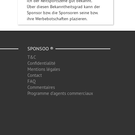
ich der Reitsportszene gut bekannt.
Über diesen Bekanntheitsgrad kann der
Sponsor bzw. die Sponsoren seine bzw.
ihre Werbebotschaften plazieren.
SPONSOO ®
T&C
Confidentialité
Mentions légales
Contact
FAQ
Commentaires
Programme d'agents commerciaux