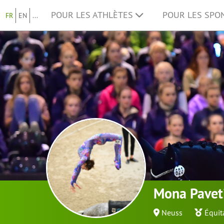
POUR LES ATHLÈTES
POUR LES SP
FR
EN
...
Mona Pavet
Neuss
Équit