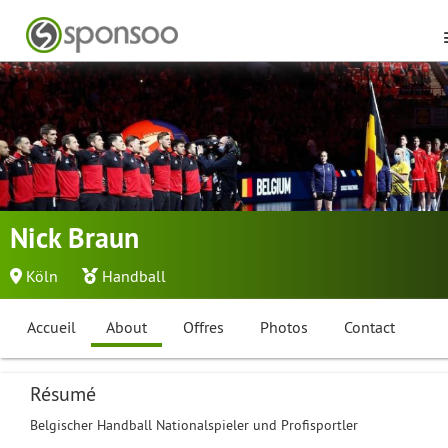
Nick Braun
Köln
Handball
Accueil
About
Offres
Photos
Contact
Résumé
Belgischer Handball Nationalspieler und Profisportler