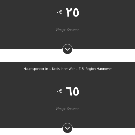
€٠
Haupt-Sponsor
Hauptsponsor in 1 Kreis Ihrer Wahl. Z.B. Region Hannover
€٠
Haupt-Sponsor