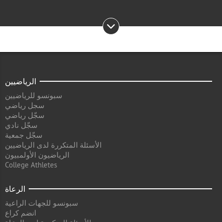
الرياضيين
سبونسو للرياضيين
سجل رياضي
سجّل رياضي
سجّل نادي
سجّل جمعية
الأسئلة المتكررة لدى الرياضيين
الرياضيون الأولمبيون
College Athletes
الرعاة
سبونسو للجهات الراعية
انضم كراع