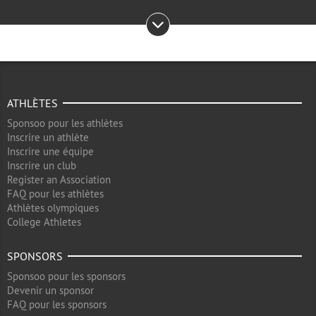
ATHLÈTES
Sponsoo pour les athlètes
Inscrire un athlète
Inscrire une équipe
Inscrire un club
Register an Association
FAQ pour les athlètes
Athlètes olympiques
College Athletes
SPONSORS
Sponsoo pour les sponsors
Devenir un sponsor
FAQ pour les sponsors