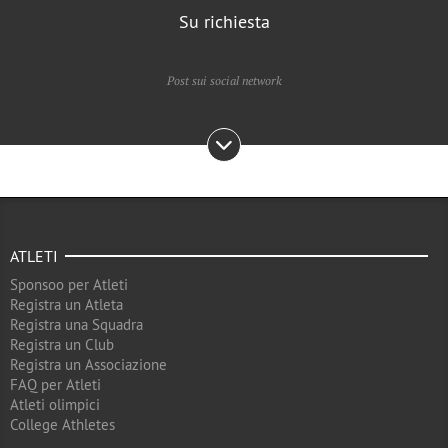
Su richiesta
Post sui social network
ATLETI
Sponsoo per Atleti
Registra un Atleta
Registra una Squadra
Registra un Club
Registra un Associazione
FAQ per Atleti
Atleti olimpici
College Athletes