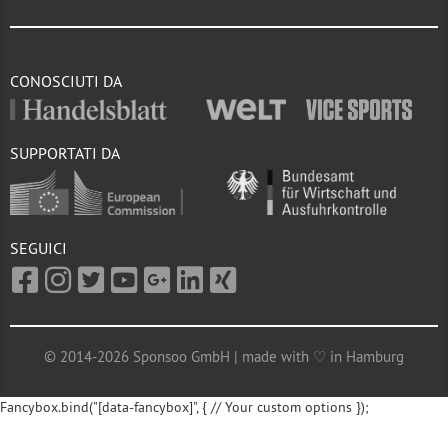
CONOSCIUTI DA
SUPPORTATI DA
SEGUICI
© 2014-2026 Sponsoo GmbH | made with ♡ in Hamburg
Fancybox.bind("[data-fancybox]", { // Your custom options });