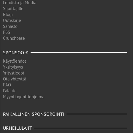
Lehdistö ja Media
Sijoittajille
Blogi
Uutiskirje
Sanasto
F6S
Crunchbase
SPONSOO ®
Käyttöehdot
Yksityisyys
Yritystiedot
Ota yhteyttä
FAQ
Palaute
Myyntiagenttiohjelma
PAIKALLINEN SPONSOROINTI
URHEILULAJIT