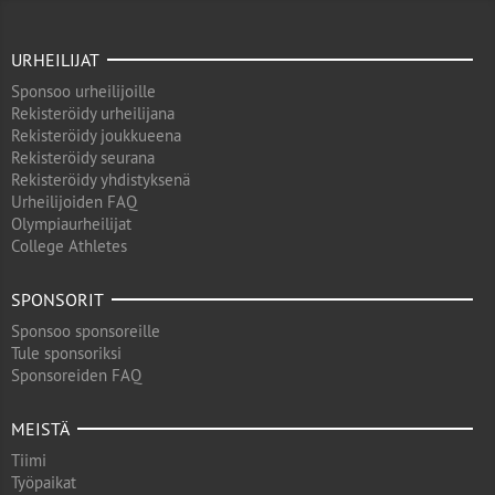
URHEILIJAT
Sponsoo urheilijoille
Rekisteröidy urheilijana
Rekisteröidy joukkueena
Rekisteröidy seurana
Rekisteröidy yhdistyksenä
Urheilijoiden FAQ
Olympiaurheilijat
College Athletes
SPONSORIT
Sponsoo sponsoreille
Tule sponsoriksi
Sponsoreiden FAQ
MEISTÄ
Tiimi
Työpaikat