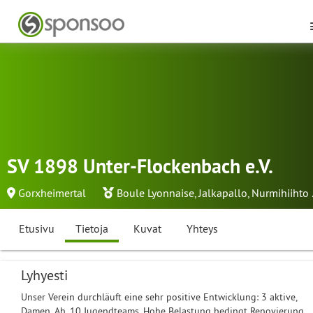
SV 1898 Unter-Flockenbach e.V.
Gorxheimertal
Boule Lyonnaise
,
Jalkapallo
,
Nurmihiihto
.
Etusivu
Tietoja
Kuvat
Yhteys
Lyhyesti
Unser Verein durchläuft eine sehr positive Entwicklung: 3 aktive,
Damen, Ah, 10 Jugendteams. Hohe Belastung bedingt Renovierung