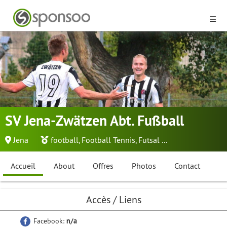
SV Jena-Zwätzen Abt. Fußball
Jena
football
,
Football Tennis
,
Futsal
...
Accueil
About
Offres
Photos
Contact
Accès / Liens
Facebook:
n/a