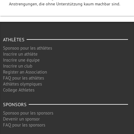
Anstrengungen, die ohne Unterstützung kaum machbar sind.
ATHLÈTES
Sponsoo pour les athlètes
Inscrire un athlète
Inscrire une équipe
Inscrire un club
Register an Association
FAQ pour les athlètes
Athlètes olympiques
College Athletes
SPONSORS
Sponsoo pour les sponsors
Devenir un sponsor
FAQ pour les sponsors